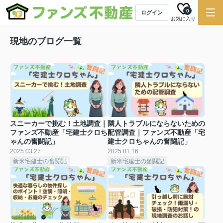
0
ログイン
お気に入り
現地のブログ一覧
スニーカーで挑む！土地調査｜
隣人トラブルにならないための
ファンズ不動産「宅建士クロち
配管調査｜ファンズ不動産「宅
ゃんの奮闘記」
建士クロちゃんの奮闘記」
2025.03.27
2025.01.16
新米宅建士の奮闘記
新米宅建士の奮闘記