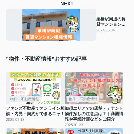
NEXT
栗橋駅周辺の賃
貸マンションの
家賃相場は？
2024.06.04
”物件・不動産情報”おすすめ記事
物件・不動産情報
物件・不動産情報
ファンズ不動産でオンライン相
加須エリアでの店舗・テナント
談・内見・契約ができるニャ！
物件探しの注意点は？｜商圏情
報や事業計画などをご紹介
2025.02.13
2025.01.23