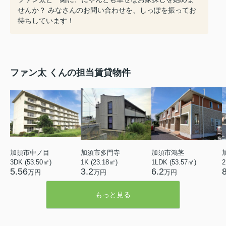
せんか？ みなさんのお問い合わせを、しっぽを振ってお
待ちしています！
ファン太 くんの担当賃貸物件
加須市中ノ目
加須市多門寺
加須市鴻茎
3DK (53.50㎡)
1K (23.18㎡)
1LDK (53.57㎡)
2
5.56
3.2
6.2
万円
万円
万円
もっと見る