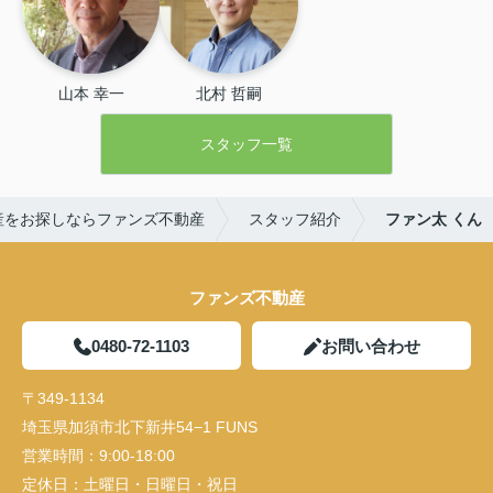
山本 幸一
北村 哲嗣
スタッフ一覧
産をお探しならファンズ不動産
スタッフ紹介
ファン太 くん
ファンズ不動産
0480-72-1103
お問い合わせ
〒349-1134
埼玉県加須市北下新井54−1 FUNS
営業時間：
9:00-18:00
定休日：
土曜日・日曜日・祝日