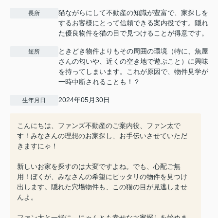
猫ながらにして不動産の知識が豊富で、家探しを
長所
するお客様にとって信頼できる案内役です。隠れ
た優良物件を猫の目で見つけることが得意です。
ときどき物件よりもその周囲の環境（特に、魚屋
短所
さんの匂いや、近くの空き地で遊ぶこと）に興味
を持ってしまいます。これが原因で、物件見学が
一時中断されることも！？
2024年05月30日
生年月日
こんにちは、ファンズ不動産のご案内役、ファン太で
す！みなさんの理想のお家探し、お手伝いさせていただ
きますにゃ！
新しいお家を探すのは大変ですよね。でも、心配ご無
用！ぼくが、みなさんの希望にピッタリの物件を見つけ
出します。隠れた穴場物件も、この猫の目が見逃しませ
んよ。
ファン太と一緒に、にゃんとも幸せなお家探しを始めま