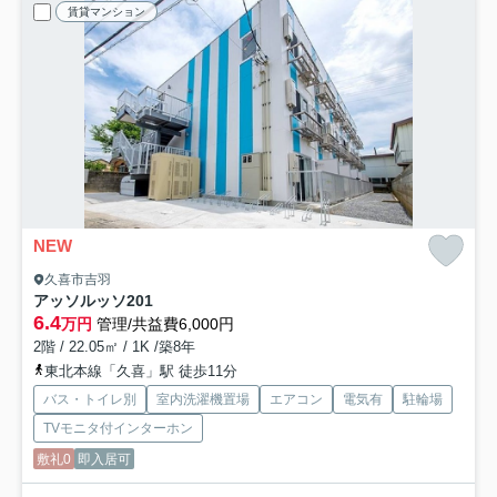
賃貸マンション
NEW
久喜市吉羽
アッソルッソ
201
6.4
万円
管理/共益費6,000円
2階 / 22.05㎡ / 1K /築8年
東北本線「久喜」駅 徒歩11分
バス・トイレ別
室内洗濯機置場
エアコン
電気有
駐輪場
TVモニタ付インターホン
敷礼0
即入居可