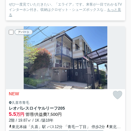
ぜひ一度見ていただきたい、「エライア」です。来客が一目でわかるTV
インターホン付き。収納はクロゼット・シューズボックスな...
もっと見
る
アパート
NEW
久喜市青毛
レオパレスロイヤルリーフ
205
5.5
万円
管理/共益費7,500円
2階 / 19.87㎡ / 1K /築18年
東北本線「久喜」駅 バス12分 「青毛一丁目」 停歩2分
東北本線「久喜」駅 徒歩27分