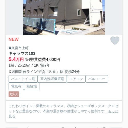
NEW
久喜市上町
キャラマス
103
5.4
万円
管理/共益費4,000円
1階 / 26.20㎡ / 1K /築7年
湘南新宿ライン宇須「久喜」駅 徒歩24分
バス・トイレ別
室内洗濯機置場
エアコン
バルコニー
電気有
駐輪場
敷礼0
こだわりポイント満載のキャラマス。収納はシューズボックス・クロゼ
ットなど豊富なので、衣類や履き物の整理がしやすく便利です...
もっと
見る