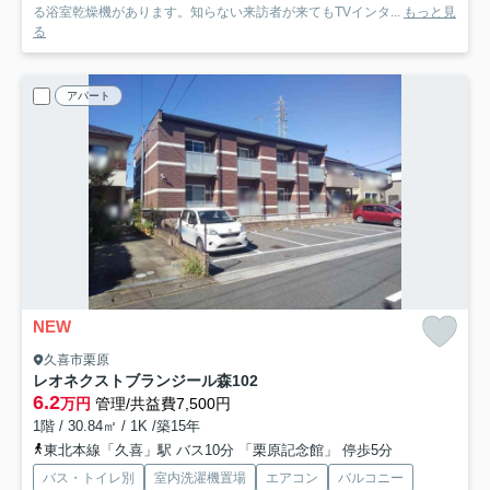
る浴室乾燥機があります。知らない来訪者が来てもTVインタ...
もっと見
る
アパート
NEW
久喜市栗原
レオネクストブランジール森
102
6.2
万円
管理/共益費7,500円
1階 / 30.84㎡ / 1K /築15年
東北本線「久喜」駅 バス10分 「栗原記念館」 停歩5分
バス・トイレ別
室内洗濯機置場
エアコン
バルコニー