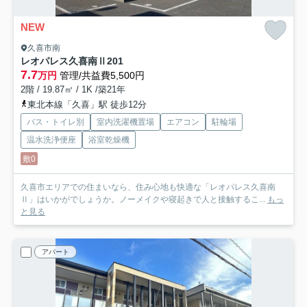
NEW
久喜市南
レオパレス久喜南Ⅱ
201
7.7
万円
管理/共益費5,500円
2階 / 19.87㎡ / 1K /築21年
東北本線「久喜」駅 徒歩12分
バス・トイレ別
室内洗濯機置場
エアコン
駐輪場
温水洗浄便座
浴室乾燥機
敷0
久喜市エリアでの住まいなら、住み心地も快適な「レオパレス久喜南
Ⅱ」はいかがでしょうか。ノーメイクや寝起きで人と接触するこ...
もっ
と見る
アパート