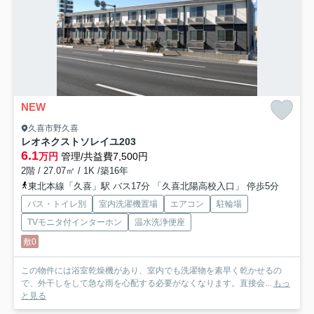
NEW
久喜市野久喜
レオネクストソレイユ
203
6.1
万円
管理/共益費7,500円
2階 / 27.07㎡ / 1K /築16年
東北本線「久喜」駅 バス17分 「久喜北陽高校入口」 停歩5分
バス・トイレ別
室内洗濯機置場
エアコン
駐輪場
TVモニタ付インターホン
温水洗浄便座
敷0
この物件には浴室乾燥機があり、室内でも洗濯物を素早く乾かせるの
で、外干しをして急な雨を心配する必要がなくなります。直接会...
もっ
と見る