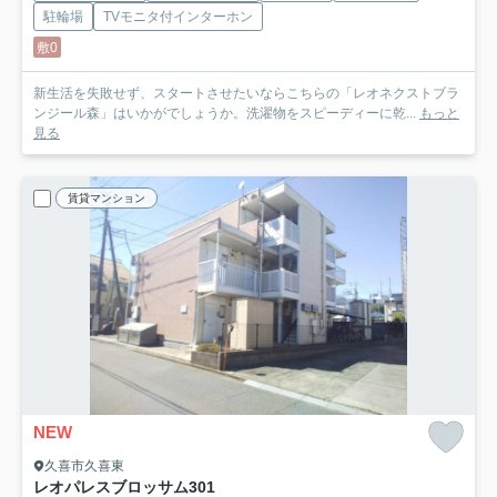
駐輪場
TVモニタ付インターホン
敷0
新生活を失敗せず、スタートさせたいならこちらの「レオネクストブラ
ンジール森」はいかがでしょうか。洗濯物をスピーディーに乾...
もっと
見る
賃貸マンション
NEW
久喜市久喜東
レオパレスブロッサム
301