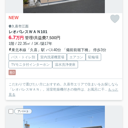
NEW
久喜市江面
レオパレスＷＡＮ
101
6.7
万円
管理/共益費7,500円
1階 / 22.35㎡ / 1K /築17年
東北本線「久喜」駅 バス40分 「備前前堀下橋」 停歩3分
バス・トイレ別
室内洗濯機置場
エアコン
駐輪場
TVモニタ付インターホン
温水洗浄便座
敷0
こだわりで選びたい方におすすめ。久喜市エリアで住まいをお探しなら
「レオパレスＷＡＮ」。浴室乾燥機付きの物件は、お風呂に干...
もっと
見る
アパート