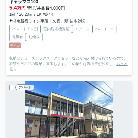
キャラマス
103
5.4
万円
管理/共益費4,000円
1階 / 26.20㎡ / 1K /築7年
湘南新宿ライン宇須「久喜」駅 徒歩24分
バス・トイレ別
室内洗濯機置場
エアコン
バルコニー
電気有
駐輪場
敷礼0
収納はシューズボックス・クロゼットなどが備え付けられているので、
衣類や日用品の収納に重宝します。この物件は洗面所が独立し...
もっと
見る
アパート