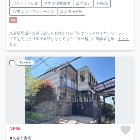
バス・トイレ別
室内洗濯機置場
エアコン
駐輪場
TVモニタ付インターホン
温水洗浄便座
敷0
久喜駅周辺への引っ越しをお考えなら「レオパレスロイヤルリーフ」。
ドアを開けたり直接会話しなくてもモニター越しに来訪者を確...
もっと
見る
アパート
NEW
久喜市青毛