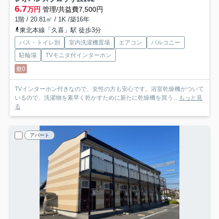
6.7
万円
管理/共益費7,500円
1階 / 20.81㎡ / 1K /築16年
東北本線「久喜」駅 徒歩3分
バス・トイレ別
室内洗濯機置場
エアコン
バルコニー
駐輪場
TVモニタ付インターホン
敷0
TVインターホン付きなので、女性の方も安心です。浴室乾燥機がついて
いるので、洗濯物を素早く乾かすために新たに乾燥機を買う...
もっと見
る
アパート