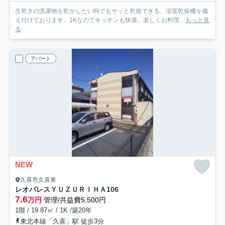
生乾きの洗濯物を乾かしたい時でもサッと乾燥できる、浴室乾燥機を備
え付けております。1Kなのでキッチンも快適。楽しくお料理...
もっと見
る
アパート
NEW
久喜市久喜東
レオパレスＹＵＺＵＲＩＨＡ
106
7.6
万円
管理/共益費5,500円
1階 / 19.87㎡ / 1K /築20年
東北本線「久喜」駅 徒歩3分