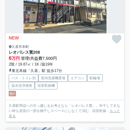
NEW
久喜市本町
レオパレス寛
208
6
万円
管理/共益費7,500円
2階 / 19.87㎡ / 1K /築19年
東北本線「久喜」駅 徒歩17分
バス・トイレ別
室内洗濯機置場
エアコン
駐輪場
温水洗浄便座
浴室乾燥機
敷0
久喜駅周辺への引っ越しをお考えなら「レオパレス寛」。外干しできな
い時も居室の一部を物干しスペースにしなくて済む、浴室乾燥...
もっと
見る