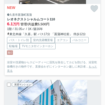
NEW
久喜市菖蒲町菖蒲
レオネクストシャルムコート
110
6.1
万円
管理/共益費5,500円
1階 / 31.05㎡ / 1K /築16年
東北本線「久喜」駅 バス17分 「菖蒲神社前」 停歩12分
バス・トイレ別
室内洗濯機置場
エアコン
バルコニー
駐輪場
TVモニタ付インターホン
敷0
浴室や洗濯物からスピーディーに湿気を除去してカビを防げる、浴室乾
燥機付きの物件です。直接会わずにインターホン越しに来訪者...
もっと
見る
賃貸マンション