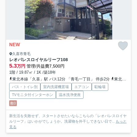
NEW
久喜市青毛
レオパレスロイヤルリーフ
108
5.3
万円
管理/共益費7,500円
1階 / 19.87㎡ / 1K /築18年
東北本線「久喜」駅 バス12分 「青毛一丁目」 停歩2分
東北本線「久喜」駅 徒歩27分
バス・トイレ別
室内洗濯機置場
エアコン
駐輪場
TVモニタ付インターホン
温水洗浄便座
敷0
新生活を失敗せず、スタートさせたいならこちらの「レオパレスロイヤ
ルリーフ」はいかがでしょうか。洗濯物を外干しできない日で...
もっと
見る