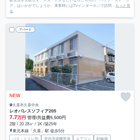
新生活を失敗せず、スタートさせたいならこちらの「ハイツ・ストーリ
ア」はいかがでしょうか。来客時にはTVインターホンで訪問...
もっと見
る
アパート
NEW
久喜市久喜中央
レオパレスソフィア
205
7.7
万円
管理/共益費5,500円
2階 / 20.28㎡ / 1K /築25年
東北本線「久喜」駅 徒歩5分
バス・トイレ別
室内洗濯機置場
エアコン
駐輪場