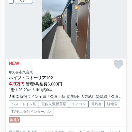
アパート
NEW
久喜市久喜東
ハイツ・ストーリア
102
4.9
万円
管理/共益費6,000円
1階 / 26.20㎡ / 1K /築6年
湘南新宿ライン宇須「久喜」駅 徒歩9分
東武伊勢崎線「久喜」駅 徒歩9分
バス・トイレ別
室内洗濯機置場
エアコン
電気有
駐輪場
TVモニタ付インターホン
敷礼0