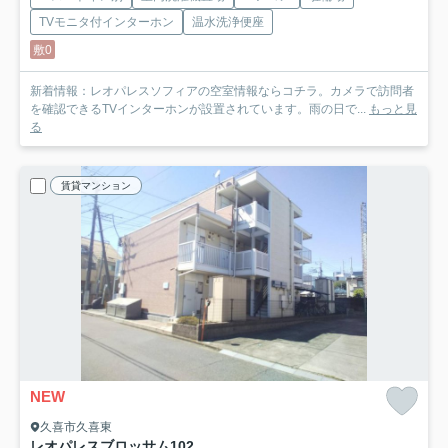
TVモニタ付インターホン
温水洗浄便座
敷0
新着情報：レオパレスソフィアの空室情報ならコチラ。カメラで訪問者
を確認できるTVインターホンが設置されています。雨の日で...
もっと見
る
賃貸マンション
NEW
久喜市久喜東
レオパレスブロッサム
102