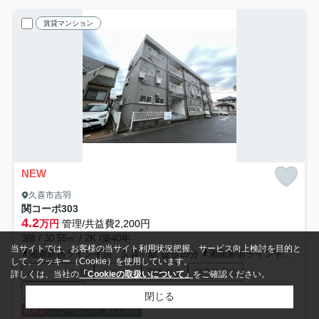
賃貸マンション
NEW
久喜市吉羽
関コーポ
303
4.2
万円
管理/共益費2,200円
3階 / 30.55㎡ / 2K /築40年
当サイトでは、お客様の当サイト利用状況把握、サービス向上検討を目的と
湘南新宿ライン宇須「久喜」駅 徒歩19分
湘南新宿ライン宇須「久喜」駅 バス3分 「高田」 停歩2分
して、クッキー（Cookie）を使用しています。
バス・トイレ別
エアコン
都市ガス
独立洗面台
詳しくは、当社の
「Cookieの取扱いについて」
をご確認ください。
フリーレント
閉じる
敷礼0
フリーレント
即入居可