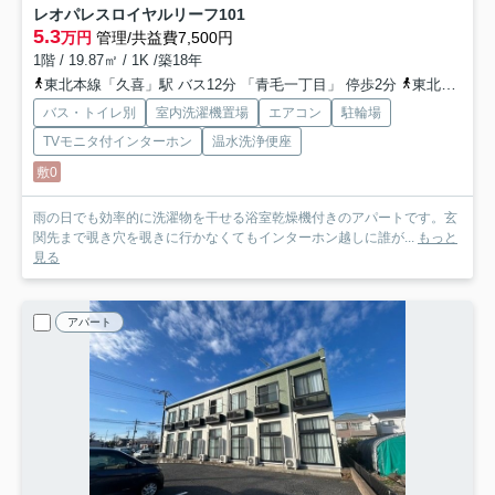
レオパレスロイヤルリーフ
101
5.3
万円
管理/共益費7,500円
1階 / 19.87㎡ / 1K /築18年
東北本線「久喜」駅 バス12分 「青毛一丁目」 停歩2分
東北本線「久喜」駅 徒歩27分
バス・トイレ別
室内洗濯機置場
エアコン
駐輪場
TVモニタ付インターホン
温水洗浄便座
敷0
雨の日でも効率的に洗濯物を干せる浴室乾燥機付きのアパートです。玄
関先まで覗き穴を覗きに行かなくてもインターホン越しに誰が...
もっと
見る
アパート