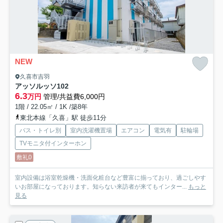
NEW
久喜市吉羽
アッソルッソ
102
6.3
万円
管理/共益費6,000円
1階 / 22.05㎡ / 1K /築8年
東北本線「久喜」駅 徒歩11分
バス・トイレ別
室内洗濯機置場
エアコン
電気有
駐輪場
TVモニタ付インターホン
敷礼0
室内設備は浴室乾燥機・洗面化粧台など豊富に揃っており、過ごしやす
いお部屋になっております。知らない来訪者が来てもインター...
もっと
見る