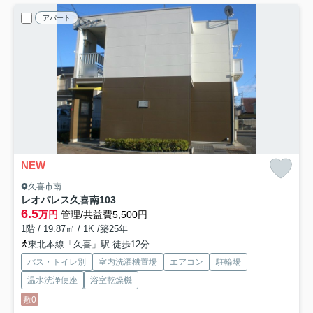
アパート
NEW
久喜市南
レオパレス久喜南
103
6.5
万円
管理/共益費5,500円
1階 / 19.87㎡ / 1K /築25年
東北本線「久喜」駅 徒歩12分
バス・トイレ別
室内洗濯機置場
エアコン
駐輪場
温水洗浄便座
浴室乾燥機
敷0