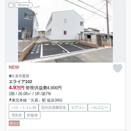
アパート
NEW
久喜市栗原
エライア
102
4.9
万円
管理/共益費4,000円
1階 / 26.08㎡ / 1R /築7年
東北本線「久喜」駅 徒歩34分
バス・トイレ別
室内洗濯機置場
エアコン
バルコニー
電気有
駐輪場
敷礼0