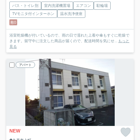
バス・トイレ別
室内洗濯機置場
エアコン
駐輪場
TVモニタ付インターホン
温水洗浄便座
敷0
浴室乾燥機が付いているので、雨の日で濡れた上着や傘もすぐに乾燥で
きます。留守中に注文した商品が届くので、配送時間を気にせ...
もっと
見る
アパート
NEW