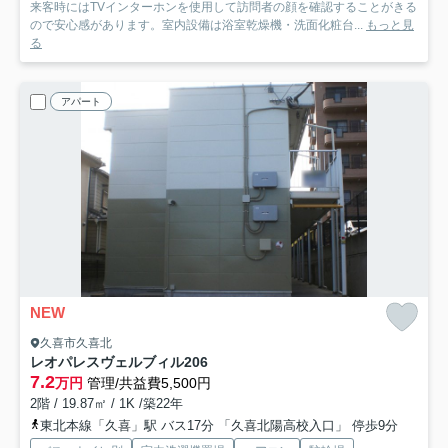
来客時にはTVインターホンを使用して訪問者の顔を確認することがきる
ので安心感があります。室内設備は浴室乾燥機・洗面化粧台...
もっと見
る
アパート
NEW
久喜市久喜北
レオパレスヴェルブィル
206
7.2
万円
管理/共益費5,500円
2階 / 19.87㎡ / 1K /築22年
東北本線「久喜」駅 バス17分 「久喜北陽高校入口」 停歩9分