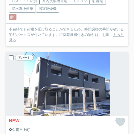
バス・トイレ別
室内洗濯機置場
エアコン
駐輪場
温水洗浄便座
浴室乾燥機
敷0
不在時でも荷物を受け取ることができるため、時間調整の手間が省ける
宅配ボックスが付いています。浴室乾燥機付きの物件は、お風...
もっと
見る
アパート
NEW
久喜市上町