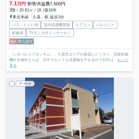
7.1
万円
管理/共益費7,500円
3階 / 20.81㎡ / 1K /築16年
東北本線「久喜」駅 徒歩3分
バス・トイレ別
室内洗濯機置場
エアコン
バルコニー
駐輪場
TVモニタ付インターホン
敷0
即入居可
「レオパレスブロッサム」：久喜市エリアの新居にピッタリ。浴室乾燥
機付き物件ならば、日中でなくても洗濯物を干せるので日中は...
もっと
見る
アパート