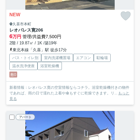
NEW
久喜市本町
レオパレス寛
206
6
万円
管理/共益費7,500円
2階 / 19.87㎡ / 1K /築19年
東北本線「久喜」駅 徒歩17分
バス・トイレ別
室内洗濯機置場
エアコン
駐輪場
温水洗浄便座
浴室乾燥機
敷0
新着情報：レオパレス寛の空室情報ならコチラ。浴室乾燥機付きの物件
であれば、雨の日で濡れた上着や傘もすぐに乾燥できます。リ...
もっと
見る
アパート