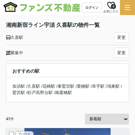
0
ログイン
お気に入り
湘南新宿ライン宇須 久喜駅の物件一覧
久喜駅
変更
募集中
変更
おすすめの駅
加須駅
/
久喜駅
/
花崎駅
/
東鷲宮駅
/
栗橋駅
/
幸手駅
/
鴻巣駅
/
鷲宮駅
/
杉戸高野台駅
/
南栗橋駅
47
件
アパート