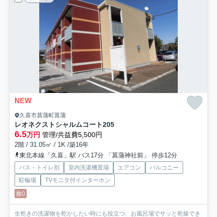
NEW
久喜市菖蒲町菖蒲
レオネクストシャルムコート
205
6.5
万円
管理/共益費5,500円
2階 / 31.05㎡ / 1K /築16年
東北本線「久喜」駅 バス17分 「菖蒲神社前」 停歩12分
バス・トイレ別
室内洗濯機置場
エアコン
バルコニー
駐輪場
TVモニタ付インターホン
敷0
生乾きの洗濯物を乾かしたい時にも役立つ、お風呂場でサッと乾燥でき