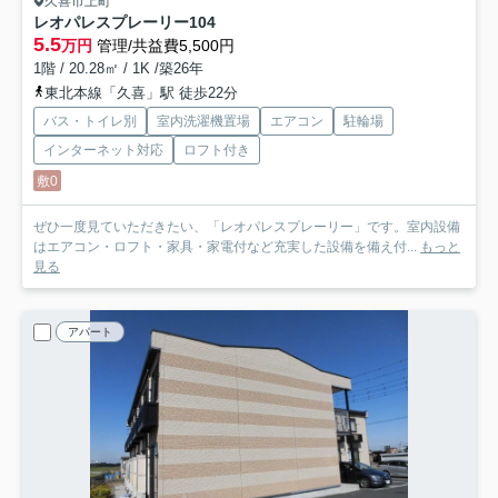
久喜市上町
レオパレスプレーリー
104
5.5
万円
管理/共益費5,500円
1階 / 20.28㎡ / 1K /築26年
東北本線「久喜」駅 徒歩22分
バス・トイレ別
室内洗濯機置場
エアコン
駐輪場
インターネット対応
ロフト付き
敷0
ぜひ一度見ていただきたい、「レオパレスプレーリー」です。室内設備
はエアコン・ロフト・家具・家電付など充実した設備を備え付...
もっと
見る
アパート