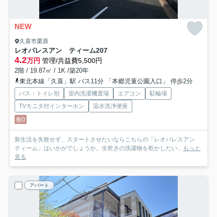
NEW
久喜市栗原
レオパレスアン ティーム
207
4.2
万円
管理/共益費5,500円
2階 / 19.87㎡ / 1K /築20年
東北本線「久喜」駅 バス11分 「本郷児童公園入口」 停歩2分
バス・トイレ別
室内洗濯機置場
エアコン
駐輪場
TVモニタ付インターホン
温水洗浄便座
敷0
新生活を失敗せず、スタートさせたいならこちらの「レオパレスアン
ティーム」はいかがでしょうか。生乾きの洗濯物を乾かしたい...
もっと
見る
アパート