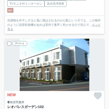
TVモニタ付インターホン
温水洗浄便座
敷0
洗濯物を外干しすると風に飛ばされるのが心配という方でも、この物件
のように浴室乾燥機があれば室内で素早く乾かせるので安心で...
もっと
見る
アパート
NEW
加須市旗井
レオパレスガーデン
102