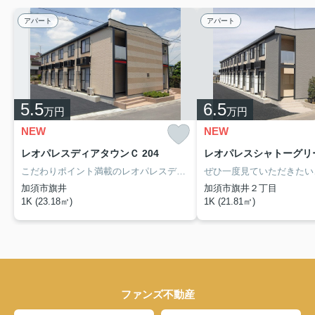
アパート
アパート
5.5
6.5
万円
万円
NEW
NEW
レオパレスディアタウンＣ 204
レオパレスシャトーグリー
こだわりポイント満載のレオパレスディアタウンＣ。知らない人が来た時でも玄関を開ける必要がなくなるモニター付きインターホンが付いております。この物件には浴室乾燥機が備わっているので、洗濯物を素早く乾かしたい方も、新たに乾燥機を買う必要がありません。女性からの評価が高い、キッチンスぺースのある物件。自分のライフスタイルに必要なお住まいをお選びください。お住まい探しをサポートしてまいります。
加須市旗井
加須市旗井２丁目
1K (23.18㎡)
1K (21.81㎡)
ファンズ不動産