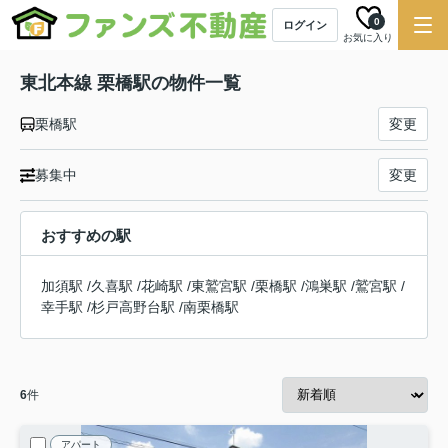
0
ログイン
お気に入り
東北本線 栗橋駅の物件一覧
栗橋駅
変更
募集中
変更
おすすめの駅
加須駅
/
久喜駅
/
花崎駅
/
東鷲宮駅
/
栗橋駅
/
鴻巣駅
/
鷲宮駅
/
幸手駅
/
杉戸高野台駅
/
南栗橋駅
6
件
アパート