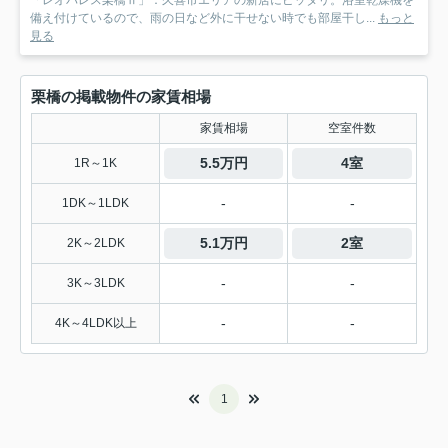
「レオパレス栗橋Ⅱ」：久喜市エリアの新居にピッタリ。浴室乾燥機を
備え付けているので、雨の日など外に干せない時でも部屋干し...
もっと
見る
栗橋の掲載物件の家賃相場
家賃相場
空室件数
5.5万円
4室
1R～1K
-
-
1DK～1LDK
5.1万円
2室
2K～2LDK
-
-
3K～3LDK
-
-
4K～4LDK以上
1