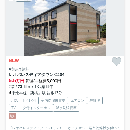
NEW
加須市旗井
レオパレスディアタウンＣ
204
5.5
万円
管理/共益費5,000円
2階 / 23.18㎡ / 1K /築19年
東北本線「栗橋」駅 徒歩17分
バス・トイレ別
室内洗濯機置場
エアコン
駐輪場
TVモニタ付インターホン
温水洗浄便座
敷0
「レオパレスディアタウンＣ」のここがイチオシ。浴室乾燥機が付いて