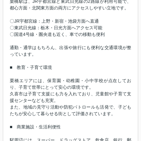
栗橋駅は、JR宇都宮線と東武日光線の2路線が利用可能で、
都心方面・北関東方面の両方にアクセスしやすい立地です。
〇JR宇都宮線：上野・新宿・池袋方面へ直通
〇東武日光線：栃木・日光方面へアクセス可能
〇国道4号線・圏央道も近く、車での移動も便利
通勤・通学はもちろん、出張や旅行にも便利な交通環境が整
っています。
■ 教育・子育て環境
栗橋エリアには、保育園・幼稚園・小中学校が点在してお
り、子育て世帯にとって安心の環境です。
久喜市は子育て支援にも力を入れており、児童館や子育て支
援センターなども充実。
また、地域の見守り活動や防犯パトロールも活発で、子ども
たちが安心して暮らせる街として評価されています。
■ 商業施設・生活利便性
駅周辺には、スーパー、ドラッグストア、飲食店、銀行、郵