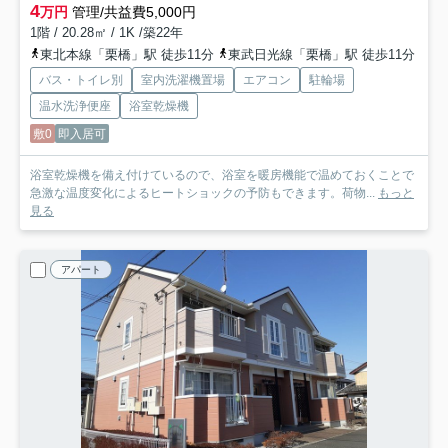
4
万円
管理/共益費5,000円
1階 / 20.28㎡ / 1K /築22年
東北本線「栗橋」駅 徒歩11分
東武日光線「栗橋」駅 徒歩11分
バス・トイレ別
室内洗濯機置場
エアコン
駐輪場
温水洗浄便座
浴室乾燥機
敷0
即入居可
浴室乾燥機を備え付けているので、浴室を暖房機能で温めておくことで
急激な温度変化によるヒートショックの予防もできます。荷物...
もっと
見る
アパート