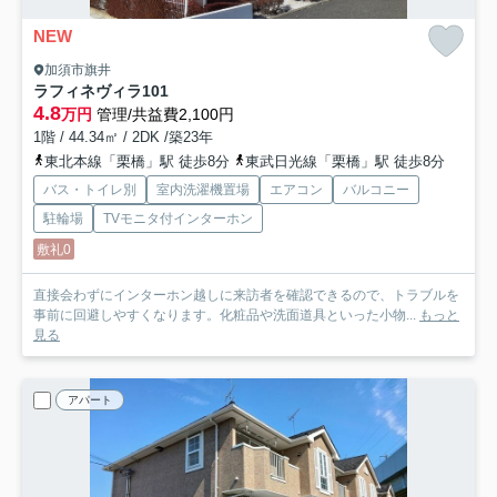
NEW
加須市旗井
ラフィネヴィラ
101
4.8
万円
管理/共益費2,100円
1階 / 44.34㎡ / 2DK /築23年
東北本線「栗橋」駅 徒歩8分
東武日光線「栗橋」駅 徒歩8分
バス・トイレ別
室内洗濯機置場
エアコン
バルコニー
駐輪場
TVモニタ付インターホン
敷礼0
直接会わずにインターホン越しに来訪者を確認できるので、トラブルを
事前に回避しやすくなります。化粧品や洗面道具といった小物...
もっと
見る
アパート