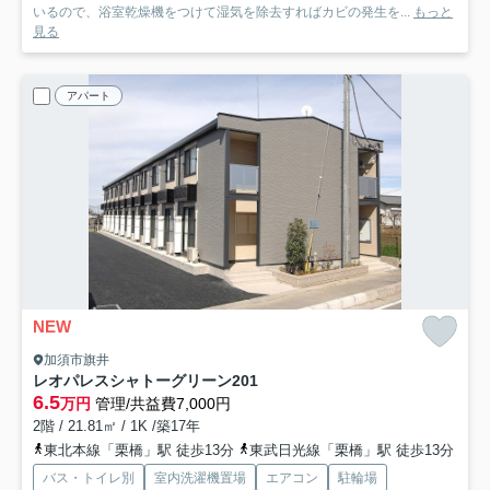
いるので、浴室乾燥機をつけて湿気を除去すればカビの発生を...
もっと
見る
アパート
NEW
加須市旗井
レオパレスシャトーグリーン
201
6.5
万円
管理/共益費7,000円
2階 / 21.81㎡ / 1K /築17年
東北本線「栗橋」駅 徒歩13分
東武日光線「栗橋」駅 徒歩13分
バス・トイレ別
室内洗濯機置場
エアコン
駐輪場