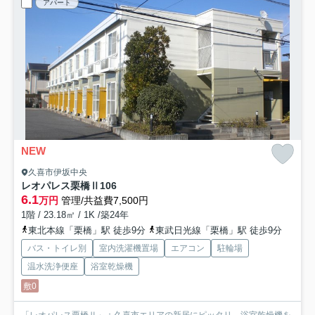
アパート
NEW
久喜市伊坂中央
レオパレス栗橋Ⅱ
106
6.1
万円
管理/共益費7,500円
1階 / 23.18㎡ / 1K /築24年
東北本線「栗橋」駅 徒歩9分
東武日光線「栗橋」駅 徒歩9分
バス・トイレ別
室内洗濯機置場
エアコン
駐輪場
温水洗浄便座
浴室乾燥機
敷0