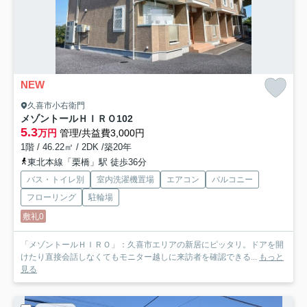
NEW
久喜市小右衛門
メゾントールＨＩＲＯ
102
5.3
万円
管理/共益費3,000円
1階 / 46.22㎡ / 2DK /築20年
東北本線「栗橋」駅 徒歩36分
バス・トイレ別
室内洗濯機置場
エアコン
バルコニー
フローリング
駐輪場
敷礼0
「メゾントールＨＩＲＯ」：久喜市エリアの新居にピッタリ。ドアを開
けたり直接会話しなくてもモニター越しに来訪者を確認できる...
もっと
見る