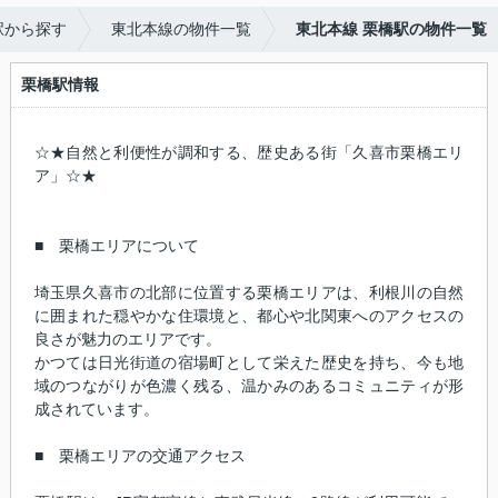
駅から探す
東北本線の物件一覧
東北本線 栗橋駅の物件一覧
栗橋駅情報
☆★自然と利便性が調和する、歴史ある街「久喜市栗橋エリ
ア」☆★
■ 栗橋エリアについて
埼玉県久喜市の北部に位置する栗橋エリアは、利根川の自然
に囲まれた穏やかな住環境と、都心や北関東へのアクセスの
良さが魅力のエリアです。
かつては日光街道の宿場町として栄えた歴史を持ち、今も地
域のつながりが色濃く残る、温かみのあるコミュニティが形
成されています。
■ 栗橋エリアの交通アクセス