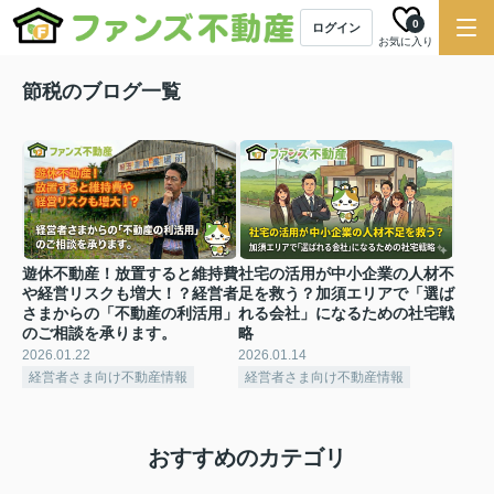
0
ログイン
お気に入り
節税のブログ一覧
遊休不動産！放置すると維持費
社宅の活用が中小企業の人材不
や経営リスクも増大！？経営者
足を救う？加須エリアで「選ば
さまからの「不動産の利活用」
れる会社」になるための社宅戦
のご相談を承ります。
略
2026.01.22
2026.01.14
経営者さま向け不動産情報
経営者さま向け不動産情報
おすすめのカテゴリ