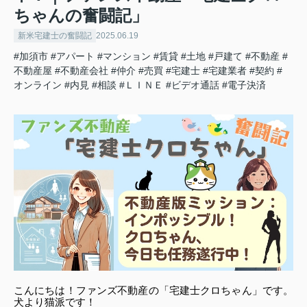
ちゃんの奮闘記」
新米宅建士の奮闘記
2025.06.19
#加須市
#アパート
#マンション
#賃貸
#土地
#戸建て
#不動産
#
不動産屋
#不動産会社
#仲介
#売買
#宅建士
#宅建業者
#契約
#
オンライン
#内見
#相談
#ＬＩＮＥ
#ビデオ通話
#電子決済
こんにちは！ファンズ不動産の「宅建士クロちゃん」です。
犬より猫派です！