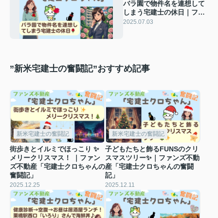
バラ園で物件名を連想して
しまう宅建士の休日｜ファ
ンズ不動産「宅建士クロち
2025.07.03
ゃんの奮闘記」
”新米宅建士の奮闘記”おすすめ記事
新米宅建士の奮闘記
新米宅建士の奮闘記
街歩きとイルミでほっこり ✨
子どもたちと飾るFUNSのクリ
メリークリスマス！ ｜ファン
スマスツリー✨｜ファンズ不動
ズ不動産「宅建士クロちゃんの
産「宅建士クロちゃんの奮闘
奮闘記」
記」
2025.12.25
2025.12.11