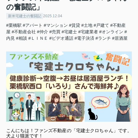
の奮闘記」
新米宅建士の奮闘記
2025.12.04
#栗橋駅
#アパート
#マンション
#賃貸
#土地
#戸建て
#不動産
屋
#不動産会社
#仲介
#売買
#宅建士
#宅建業者
#オンライン
#
内見
#相談
#ＬＩＮＥ
#ビデオ通話
#電子決済
#ランチ
#居酒屋
こんにちは！ファンズ不動産の「宅建士クロちゃん」です。
犬より猫派です！