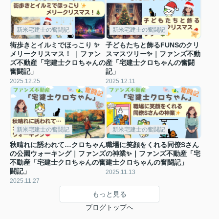
新米宅建士の奮闘記
新米宅建士の奮闘記
街歩きとイルミでほっこり ✨
子どもたちと飾るFUNSのクリ
メリークリスマス！ ｜ファン
スマスツリー✨｜ファンズ不動
ズ不動産「宅建士クロちゃんの
産「宅建士クロちゃんの奮闘
奮闘記」
記」
2025.12.25
2025.12.11
新米宅建士の奮闘記
新米宅建士の奮闘記
秋晴れに誘われて…クロちゃん
職場に笑顔をくれる同僚Sさん
の公園ウォーキング｜ファンズ
の神業✨｜ファンズ不動産「宅
不動産「宅建士クロちゃんの奮
建士クロちゃんの奮闘記」
闘記」
2025.11.13
2025.11.27
もっと見る
ブログトップへ