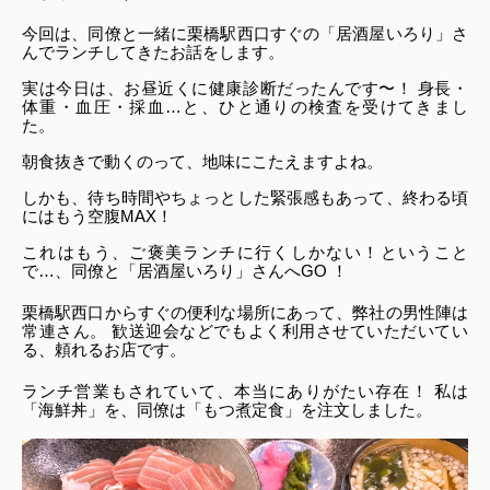
今回は、同僚と一緒に栗橋駅西口すぐの「居酒屋いろり」さ
んでランチしてきたお話をします。
実は今日は、お昼近くに健康診断だったんです〜！ 身長・
体重・血圧・採血…と、ひと通りの検査を受けてきまし
た。 
朝食抜きで動くのって、地味にこたえますよね。
しかも、待ち時間やちょっとした緊張感もあって、終わる頃
にはもう空腹MAX！
これはもう、ご褒美ランチに行くしかない！ということ
で…、同僚と「居酒屋いろり」さんへGO ！
栗橋駅西口からすぐの便利な場所にあって、弊社の男性陣は
常連さん。 歓送迎会などでもよく利用させていただいてい
る、頼れるお店です。 
ランチ営業もされていて、本当にありがたい存在！ 私は
「海鮮丼」を、同僚は「もつ煮定食」を注文しました。