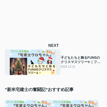
NEXT
子どもたちと飾るFUNSの
クリスマスツリー✨｜ファ
ンズ不動産「宅建士クロち
2025.12.11
ゃんの奮闘記」
”新米宅建士の奮闘記”おすすめ記事