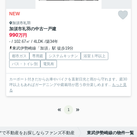
NEW
加須市礼羽
加須市礼羽の中古一戸建
990
万円
- / 102.67㎡ / 4LDK /築34年
東武伊勢崎線「加須」駅 徒歩19分
都市ガス
専用庭
システムキッチン
浴室１坪以上
バス・トイレ別
電気有
カーポート付きだからお車やバイクを直射日光と雨から守れます。庭30
坪以上もあればガーデニングや庭栽培が思う存分楽しめます...
もっと見
る
1
アで不動産をお探しならファンズ不動産
東武伊勢崎線の物件一覧