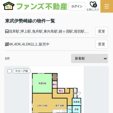
0
ログイン
お気に入り
東武伊勢崎線の物件一覧
浅草駅,押上駅,曳舟駅,東向島駅,鐘ヶ淵駅,堀切駅,牛田駅,北千住駅,小菅駅,五反野駅,梅島駅,西新井駅,大師前駅,竹ノ塚駅,谷塚駅,草加駅,獨協大学前駅,新田駅,蒲生駅,新越谷駅,越谷駅,北越谷駅,大袋駅,せんげん台駅,武里駅,一ノ割駅,春日部駅,北春日部駅,姫宮駅,東武動物公園駅,和戸駅,久喜駅,鷲宮駅,花崎駅,加須駅,南羽生駅,羽生駅,川俣駅,茂林寺前駅,館林駅,多々良駅,県駅,福居駅,東武和泉駅,足利市駅,野州山辺駅,韮川駅,太田駅,細谷駅,木崎駅,世良田駅,境町駅,剛志駅,新伊勢崎駅,伊勢崎駅
変更
4K,4DK,4LDK以上,販売中
変更
1
件
中古一戸建