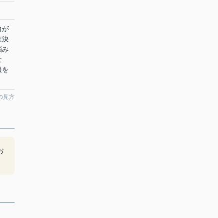
力が
は決
悩み
な
報を
の見方
お