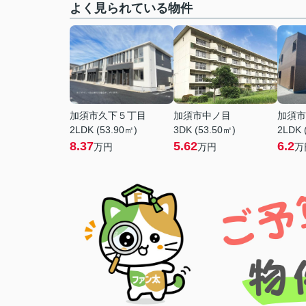
よく見られている物件
加須市久下５丁目
加須市中ノ目
加須市
2LDK (53.90㎡)
3DK (53.50㎡)
2LDK 
8.37
5.62
6.2
万円
万円
万