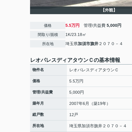
【外観】
5.5万円
管理/共益費
5,000円
価格
1K/23.18㎡
間取り/面積
埼玉県
加須市
旗井
２０７０－４
所在地
レオパレスディアタウンＣの基本情報
物件名
レオパレスディアタウンＣ
価格
5.5万円
管理/共益費
5,000円
築年月
2007年6月（築19年）
総戸数
12戸
所在地
埼玉県
加須市
旗井
２０７０－４