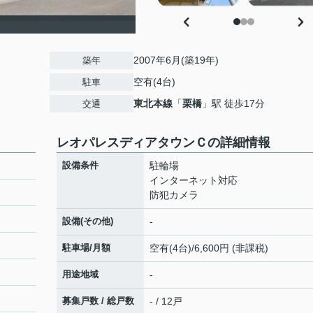
2007年6月(築19年)
築年
空有(4台)
駐車
東北本線
「
栗橋
」駅 徒歩17分
交通
レオパレスディアタウンＣの詳細情報
設備条件
駐輪場
インターネット対応
防犯カメラ
設備(その他)
-
駐車場/月額
空有(4台)/6,600円 (非課税)
用途地域
-
募集戸数 / 総戸数
- / 12戸