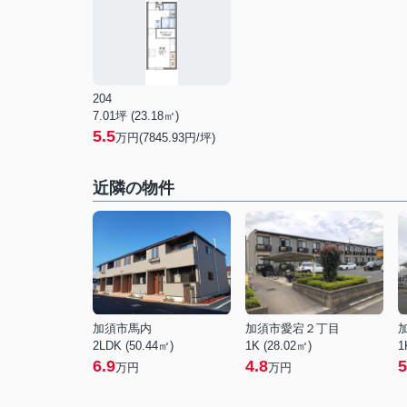
204
7.01坪 (23.18㎡)
5.5
万円(7845.93円/坪)
近隣の物件
加須市馬内
加須市愛宕２丁目
2LDK (50.44㎡)
1K (28.02㎡)
1
6.9
4.8
5
万円
万円