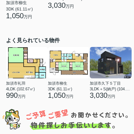
加須市柳生
3,030
万円
3DK (61.11㎡)
1,050
万円
よく見られている物件
加須市礼羽
加須市柳生
加須市久下５丁目
4LDK (102.67㎡)
3DK (61.11㎡)
3LDK＋S(納戸) (104.33㎡)
990
1,050
3,030
万円
万円
万円