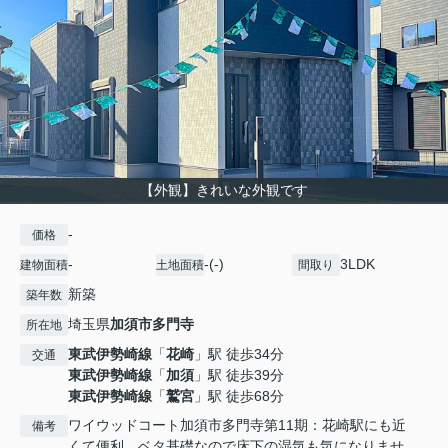
【外観】きれいな外観です
-
価格
-
-(-)
3LDK
建物面積
土地面積
間取り
新築
築年数
埼玉県
加須市
多門寺
所在地
東武伊勢崎線
「
花崎
」駅 徒歩34分
交通
東武伊勢崎線
「
加須
」駅 徒歩39分
東武伊勢崎線
「
鷲宮
」駅 徒歩68分
ワイウッドコート加須市多門寺第11期：花崎駅にも近
備考
くて便利。ベタ基礎なので床下の湿気も気になりませ