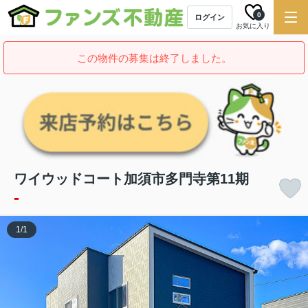
0
ログイン
お気に入り
この物件の募集は終了しました。
ワイウッドコート加須市多門寺第11期
-
1
/
1