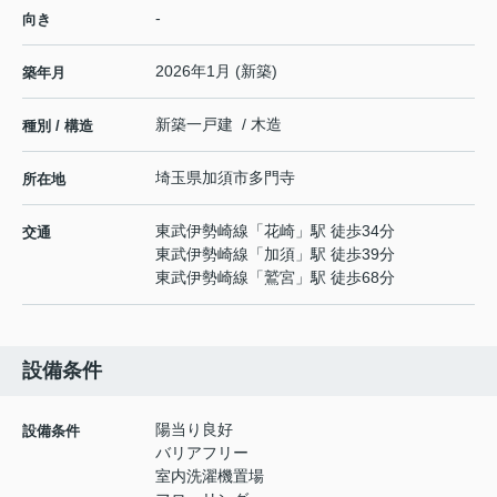
-
向き
2026年1月 (新築)
築年月
新築一戸建 / 木造
種別 / 構造
埼玉県
加須市
多門寺
所在地
東武伊勢崎線
「
花崎
」駅 徒歩34分
交通
東武伊勢崎線
「
加須
」駅 徒歩39分
東武伊勢崎線
「
鷲宮
」駅 徒歩68分
設備条件
陽当り良好
設備条件
バリアフリー
室内洗濯機置場