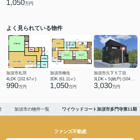
1,050
万円
よく見られている物件
加須市礼羽
加須市柳生
加須市久下５丁目
4LDK (102.67㎡)
3DK (61.11㎡)
3LDK＋S(納戸) (104.33㎡)
990
1,050
3,030
万円
万円
万円
産
加須市の物件一覧
ワイウッドコート加須市多門寺第11期
ファンズ不動産