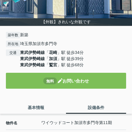
【外観】きれいな外観です
新築
築年数
埼玉県加須市多門寺
所在地
東武伊勢崎線
「
花崎
」駅 徒歩34分
交通
東武伊勢崎線
「
加須
」駅 徒歩39分
東武伊勢崎線
「
鷲宮
」駅 徒歩68分
お問い合わせ
無料
基本情報
設備条件
ワイウッドコート加須市多門寺第11期
物件名