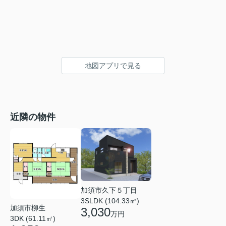
地図アプリで見る
近隣の物件
加須市久下５丁目
3SLDK (104.33㎡)
加須市柳生
3,030
万円
3DK (61.11㎡)