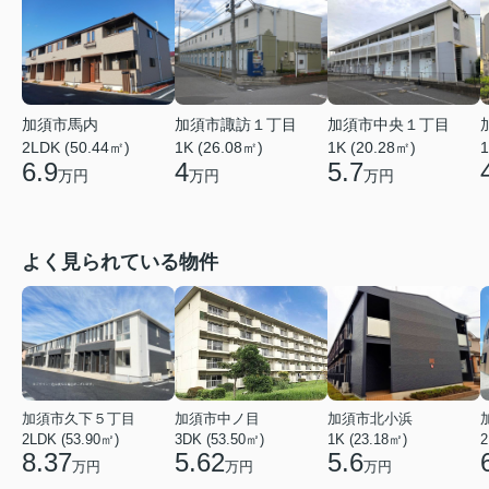
加須市馬内
加須市諏訪１丁目
加須市中央１丁目
2LDK (50.44㎡)
1K (26.08㎡)
1K (20.28㎡)
1
6.9
4
5.7
万円
万円
万円
よく見られている物件
加須市久下５丁目
加須市中ノ目
加須市北小浜
2LDK (53.90㎡)
3DK (53.50㎡)
1K (23.18㎡)
2
8.37
5.62
5.6
万円
万円
万円