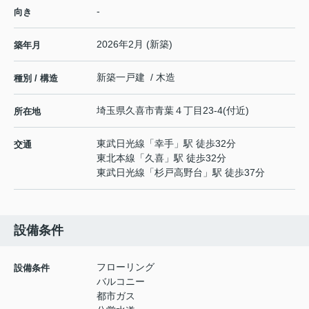
-
向き
2026年2月 (新築)
築年月
新築一戸建 / 木造
種別 / 構造
埼玉県
久喜市
青葉
４丁目23-4(付近)
所在地
東武日光線
「
幸手
」駅 徒歩32分
交通
東北本線
「
久喜
」駅 徒歩32分
東武日光線
「
杉戸高野台
」駅 徒歩37分
設備条件
フローリング
設備条件
バルコニー
都市ガス