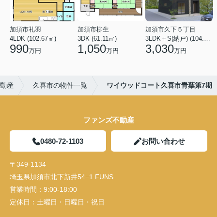
加須市礼羽
加須市柳生
加須市久下５丁目
4LDK (102.67㎡)
3DK (61.11㎡)
3LDK＋S(納戸) (104.33㎡)
990
1,050
3,030
万円
万円
万円
動産
久喜市の物件一覧
ワイウッドコート久喜市青葉第7期
ファンズ不動産
0480-72-1103
お問い合わせ
〒349-1134
埼玉県加須市北下新井54−1 FUNS
営業時間：
9:00-18:00
定休日：
土曜日・日曜日・祝日