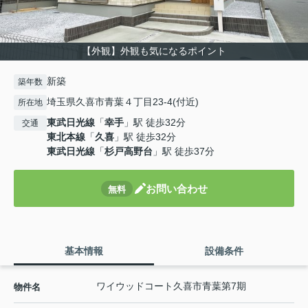
【外観】外観も気になるポイント
新築
築年数
埼玉県久喜市青葉４丁目23-4(付近)
所在地
東武日光線
「
幸手
」駅 徒歩32分
交通
東北本線
「
久喜
」駅 徒歩32分
東武日光線
「
杉戸高野台
」駅 徒歩37分
お問い合わせ
無料
基本情報
設備条件
ワイウッドコート久喜市青葉第7期
物件名