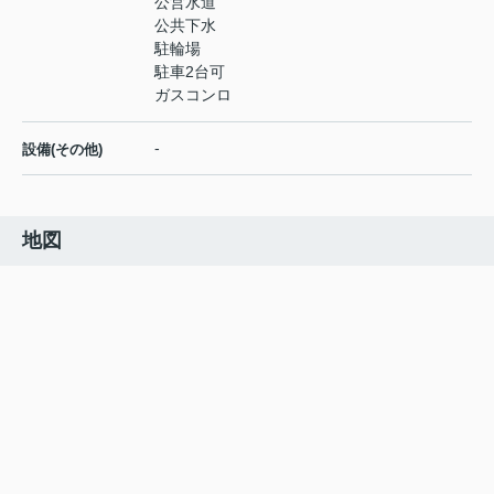
公営水道
公共下水
駐輪場
駐車2台可
ガスコンロ
-
設備(その他)
地図