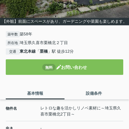
【外観】前面にスペースがあり、ガーデニングや菜園も楽しめます。
築58年
築年数
埼玉県久喜市栗橋北２丁目
所在地
東北本線
「
栗橋
」駅 徒歩12分
交通
お問い合わせ
無料
基本情報
設備条件
レトロな趣を活かしリノベ素材に～埼玉県久
物件名
喜市栗橋北2丁目～
-
向き