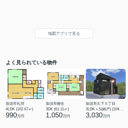
地図アプリで見る
よく見られている物件
加須市礼羽
加須市柳生
加須市久下５丁目
4LDK (102.67㎡)
3DK (61.11㎡)
3LDK＋S(納戸) (104.33㎡)
990
1,050
3,030
万円
万円
万円