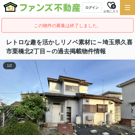
0
ログイン
お気に入り
この物件の募集は終了しました。
レトロな趣を活かしリノベ素材に～埼玉県久喜
市栗橋北2丁目～の過去掲載物件情報
1
/
2