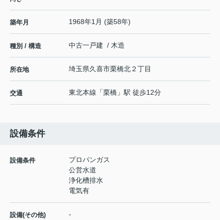
1968年1月 (築58年)
築年月
中古一戸建 / 木造
種別 / 構造
埼玉県
久喜市
栗橋北
２丁目
所在地
東北本線
「
栗橋
」駅 徒歩12分
交通
設備条件
プロパンガス
設備条件
公営水道
浄化槽排水
電気有
-
設備(その他)